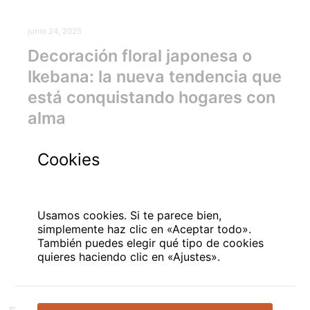
junio 24, 2025
Decoración floral japonesa o
Ikebana: la nueva tendencia que
está conquistando hogares con
alma
En el mundo de la decoración floral, cada detalle
Cookies
cuenta. Pero últimamente hay una corriente que
está enamorando a interioristas, amantes de las
flores y quienes buscan algo más que…
Usamos cookies. Si te parece bien,
simplemente haz clic en «Aceptar todo».
También puedes elegir qué tipo de cookies
Leer más
quieres haciendo clic en «Ajustes».